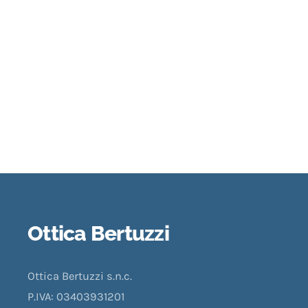
Ottica Bertuzzi
Ottica Bertuzzi s.n.c.
P.IVA: 03403931201